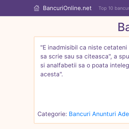
BancuriOnline.net
Top 10 bancur
B
"E inadmisibil ca niste cetateni
sa scrie sau sa citeasca", a sp
si analfabetii sa o poata inteleg
acesta".
Categorie: 
Bancuri Anunturi Ad