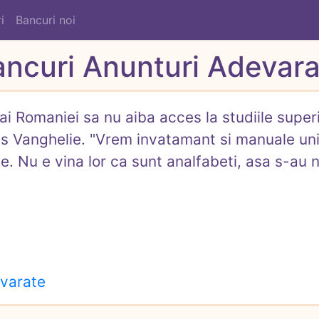
i
Bancuri noi
ancuri Anunturi Adevara
 ai Romaniei sa nu aiba acces la studiile super
us Vanghelie. "Vrem invatamant si manuale univ
e. Nu e vina lor ca sunt analfabeti, asa s-au na
evarate