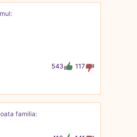
mul:

543
117
toata familia: