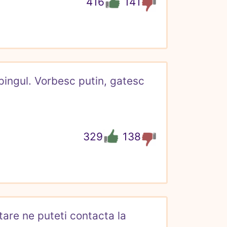
416
141
ingul. Vorbesc putin, gatesc 
329
138
are ne puteti contacta la 