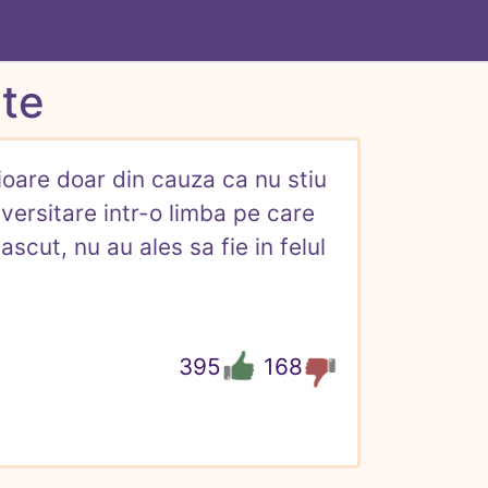
te
ioare doar din cauza ca nu stiu 
ersitare intr-o limba pe care 
scut, nu au ales sa fie in felul 
395
168