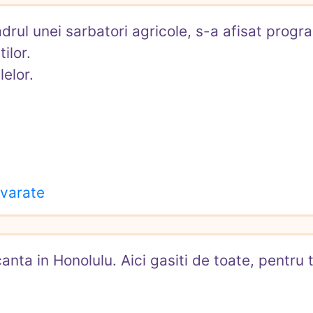
rul unei sarbatori agricole, s-a afisat progra
lor.

lor.

evarate
canta in Honolulu. Aici gasiti de toate, pentru 