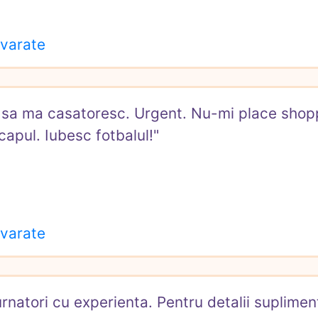
evarate
 sa ma casatoresc. Urgent. Nu-mi place shopp
apul. Iubesc fotbalul!"
evarate
natori cu experienta. Pentru detalii supliment