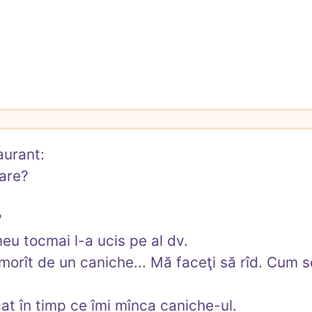
aurant:

are?



eu tocmai l-a ucis pe al dv.

omorît de un caniche... Mă faceţi să rîd. Cum s
cat în timp ce îmi mînca caniche-ul.