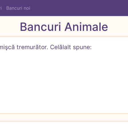
i
Bancuri noi
Bancuri Animale
mişcă tremurător. Celălalt spune:
