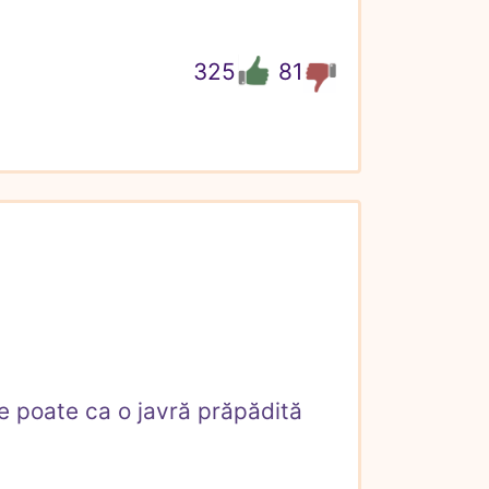
325
81
e poate ca o javră prăpădită 