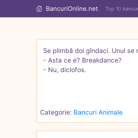
BancuriOnline.net
Top 10 bancur
Se plimbă doi gîndaci. Unul se 
- Asta ce e? Breakdance?

- Nu, diclofos.
Categorie: 
Bancuri Animale