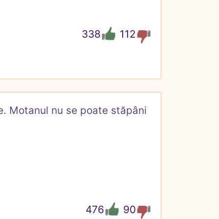
338
112
. Motanul nu se poate stăpâni 
476
90