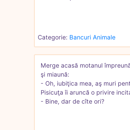
Categorie: 
Bancuri Animale
Merge acasă motanul împreună c
şi miaună:

- Oh, iubiţica mea, aş muri pentr
Pisicuţa îi aruncă o privire incit
- Bine, dar de cîte ori?