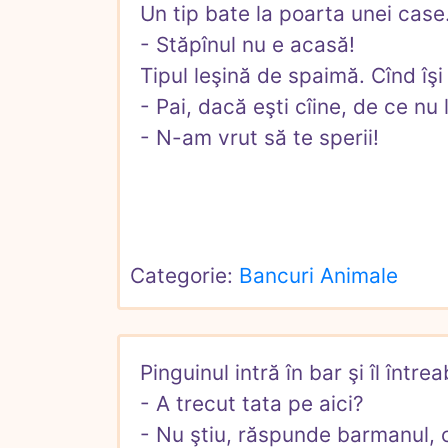
Un tip bate la poarta unei case.
- Stăpînul nu e acasă!

Tipul leşină de spaimă. Cînd îşi r
- Pai, dacă eşti cîine, de ce nu l
- N-am vrut să te sperii!
Categorie: 
Bancuri Animale
Pinguinul intră în bar şi îl într
- A trecut tata pe aici?

- Nu ştiu, răspunde barmanul,