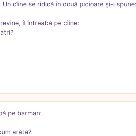
 Un cîine se ridică în două picioare şi-i spune:
evine, îl întreabă pe cîine:

atri?

eabă pe barman:

 cum arăta?