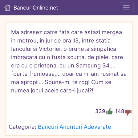
BancuriOnline.net
Ma adresez catre fata care astazi mergea 
in metrou, in jur de ora 13, intre statia 
Iancului si Victoriei, o bruneta simpatica 
imbracata cu o fusta scurta, de piele, care 
era cu o prietena, cu un Samsung S4,... 
foarte frumoasa,... doar ca m-am rusinat sa 
ma apropii... Spune-mi te rog! Cum se 
numea jocul acela care-l jucai?!
339
148
Categorie: 
Bancuri Anunturi Adevarate