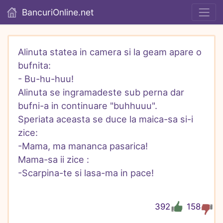
BancuriOnline.net
Alinuta statea in camera si la geam apare o 
bufnita:

- Bu-hu-huu!

Alinuta se ingramadeste sub perna dar 
bufni-a in continuare "buhhuuu".

Speriata aceasta se duce la maica-sa si-i 
zice:

-Mama, ma mananca pasarica!

Mama-sa ii zice :

-Scarpina-te si lasa-ma in pace!
392
158