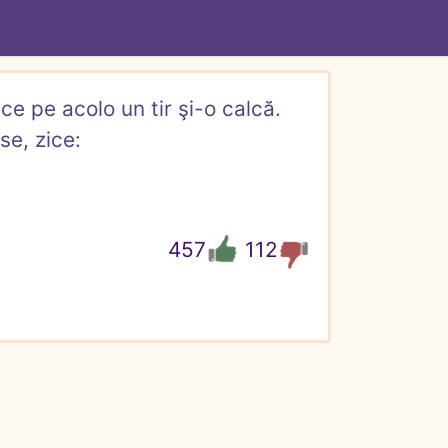
e pe acolo un tir şi-o calcă. 
e, zice:

457
112