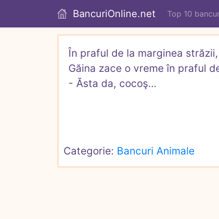
BancuriOnline.net
Top 10 bancur
În praful de la marginea străzii
Găina zace o vreme în praful de 
- Ăsta da, cocoş…
Categorie: 
Bancuri Animale