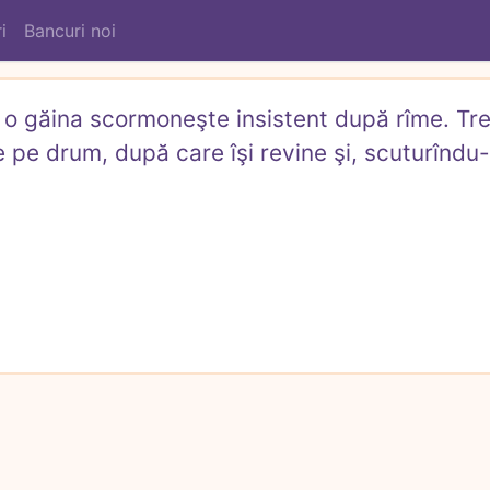
i
Bancuri noi
, o găina scormoneşte insistent după rîme. Trec
pe drum, după care îşi revine şi, scuturîndu-s