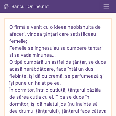
BancuriOnline.net
O firmă a venit cu o ideea neobisnuita de 
afaceri, vindea ţânţari care satisfăceau 
femeile;

Femeile se inghesuiau sa cumpere tantari 
si sa vada minunea...

O tipă cumpără un astfel de ţânţar, se duce 
acasă nerăbdătoare, face întâi un dus 
fiebinte, îşi dă cu cremă, se parfumează şi 
îşi pune un halat pe ea.

În dormitor, într-o cutiuţă, ţânţarul bâzâia 
de sărea cutia cu el. Tipa se duce în 
dormitor, îşi dă halatul jos (nu înainte să 
dea drumu' ţânţarului), ţânţarul face câteva 