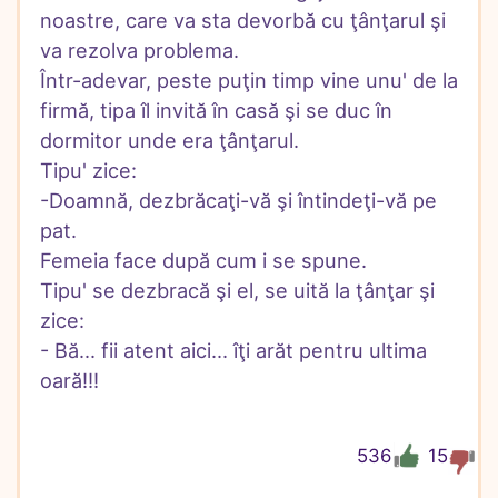
noastre, care va sta devorbă cu ţânţarul şi 
va rezolva problema.

Într-adevar, peste puţin timp vine unu' de la 
firmă, tipa îl invită în casă şi se duc în 
dormitor unde era ţânţarul.

Tipu' zice:

-Doamnă, dezbrăcaţi-vă şi întindeţi-vă pe 
pat.

Femeia face după cum i se spune.

Tipu' se dezbracă şi el, se uită la ţânţar şi 
zice:

- Bă... fii atent aici... îţi arăt pentru ultima 
oară!!!
536
15