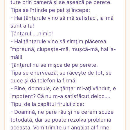
ture prin cameră şi se aşează pe perete.

Tipa se întinde pe pat şi începe:

- Hai ţânţarule vino să mă satisfaci, ia-mă 
sunt a ta!

Ţânţarul.....nimic!

- Hai ţânţarule vino să simţim plăcerea 
împreună, ciupeşte-mă, muşcă-mă, hai ia-
mă!!!

Ţânţarul nu se mişca de pe perete.

Tipa se enervează, se răceşte de tot, se 
duce şi dă telefon la firmă:

- Bine, domnule, ce ţânţar mi-aţi vândut, e 
impotent? Că nu m-a satisfăcut deloc....

Tipul de la capătul firului zice:

- Doamnă, ne pare rău şi ne cerem scuze 
totodată, dar se poate rezolva problema 
aceasta. Vom trimite un angajat al firmei 